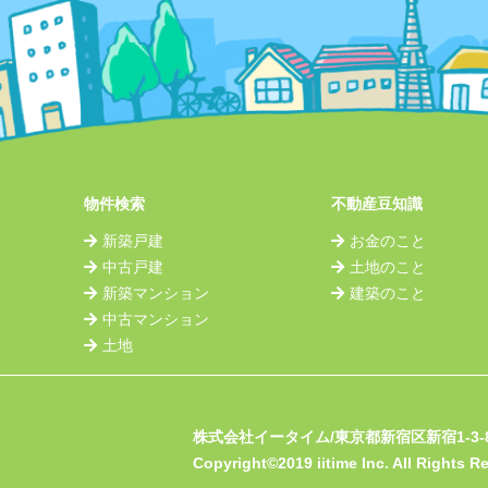
物件検索
不動産豆知識
新築戸建
お金のこと
中古戸建
土地のこと
新築マンション
建築のこと
中古マンション
土地
株式会社イータイム
/
東京都新宿区新宿1-3-
Copyright©2019 iitime Inc. All Rights R