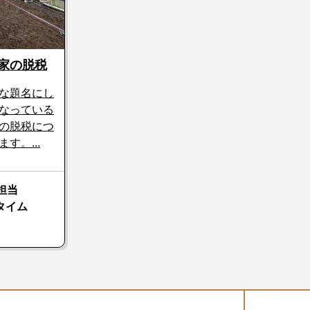
家の脱税
な題名にし
なっている
の脱税につ
す。...
担当
タイム