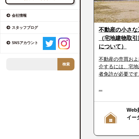
会社情報
スタッフブログ
不動産の小さな
（宅地建物取引
SNSアカウント
について）
不動産の売買およ
介するには、宅地
者免許が必要です
...
Web
イー