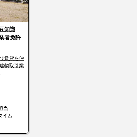
豆知識
業者免許
び賃貸を仲
建物取引業
。
担当
タイム