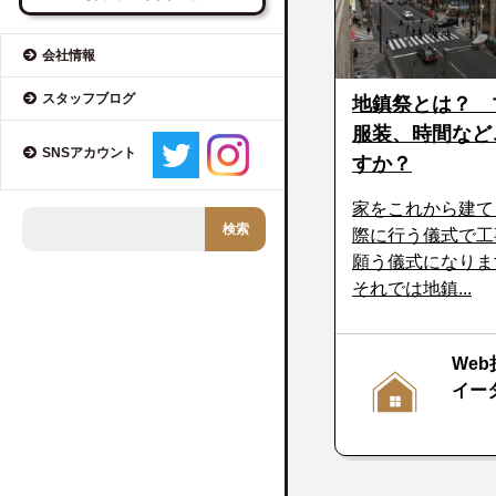
会社情報
スタッフブログ
地鎮祭とは？ 
服装、時間など
SNSアカウント
すか？
家をこれから建て
際に行う儀式で工
願う儀式になりま
それでは地鎮...
Web
イー