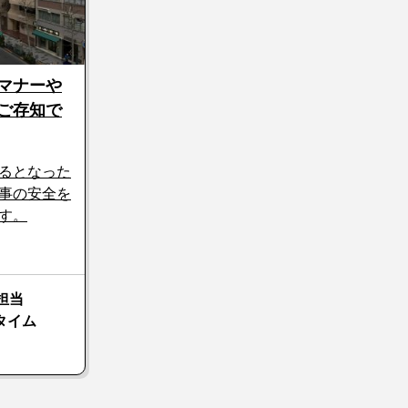
マナーや
ご存知で
るとなった
事の安全を
す。
担当
タイム